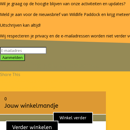
Wil je graag op de hoogte blijven van onze activiteiten en updates?
Meld je aan voor de nieuwsbrief van Wildlife Paddock en krijg meteen
Uitschrijven kan altijd!
Wij respecteren je privacy en de e-mailadressen worden niet verder v
Aanmelden
Aanmelding gelukt, bedankt!
Share This
https://www.facebook.com/WildlifePaddock/
wildlifepaddock@gmail.com
0
Jouw winkelmandje
Jouw winkelmandje is leeg
Winkel verder
Verder winkelen